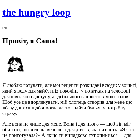
the hungry loop
en
Привіт, я
Саша
!
Я люблю готувати, але мої рецепти розкидані всюди: у зошиті,
який я веду для майбутніх поколінь, у нотатках на телефоні
для швидкого доступу, а здебільшого - просто в моїй голові.
Щоб усе це впорядкувати, мій хлопець створив для мене цю
«базу даних» щоб я могла легко знайти будь-яку потрібну
страву.
Але вона не лише для мене. Вона і для нього — щоб він міг
обирати, що хоче на вечерю, і для друзів, які питають: «Як ти
це приготувала?» А якщо ти випадково тут опинився - і для