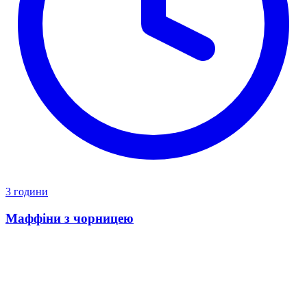
3 години
Маффіни з чорницею